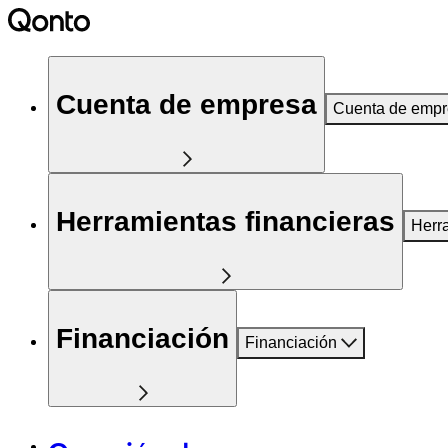
Cuenta de empresa
Cuenta de emp
Herramientas financieras
Herr
Financiación
Financiación