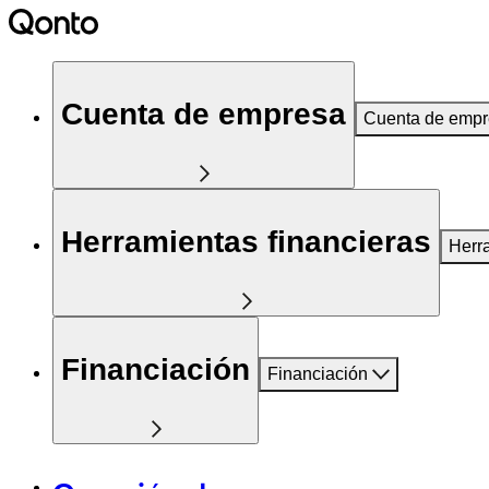
Cuenta de empresa
Cuenta de emp
Herramientas financieras
Herr
Financiación
Financiación