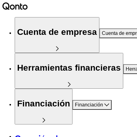
Cuenta de empresa
Cuenta de emp
Herramientas financieras
Herr
Financiación
Financiación