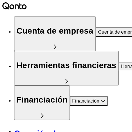
Cuenta de empresa
Cuenta de emp
Herramientas financieras
Herr
Financiación
Financiación