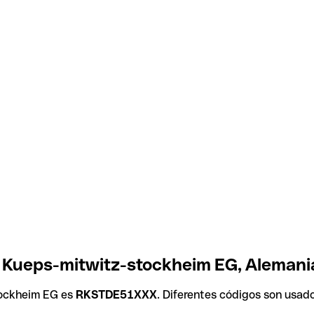
k Kueps-mitwitz-stockheim EG, Alemani
tockheim EG es
RKSTDE51XXX
. Diferentes códigos son usad