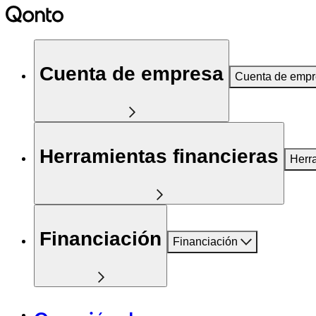
Cuenta de empresa
Cuenta de emp
Herramientas financieras
Herr
Financiación
Financiación