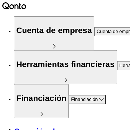
Cuenta de empresa
Cuenta de emp
Herramientas financieras
Herr
Financiación
Financiación