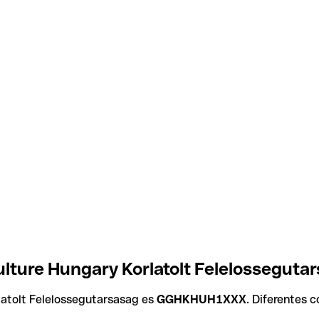
lture Hungary Korlatolt Felelosseguta
latolt Felelossegutarsasag es
GGHKHUH1XXX
. Diferentes 