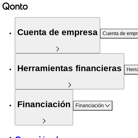
Cuenta de empresa
Cuenta de emp
Herramientas financieras
Herr
Financiación
Financiación