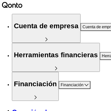
Cuenta de empresa
Cuenta de emp
Herramientas financieras
Herr
Financiación
Financiación