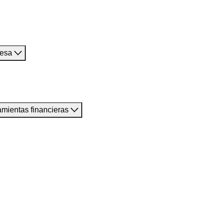
resa
amientas financieras