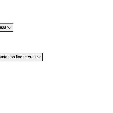
resa
amientas financieras