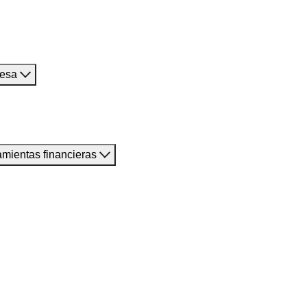
resa
amientas financieras