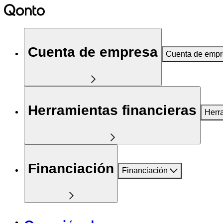
Cuenta de empresa
Cuenta de emp
Herramientas financieras
Herr
Financiación
Financiación