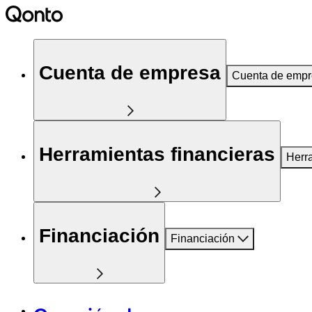
Cuenta de empresa
Cuenta de emp
Herramientas financieras
Herr
Financiación
Financiación