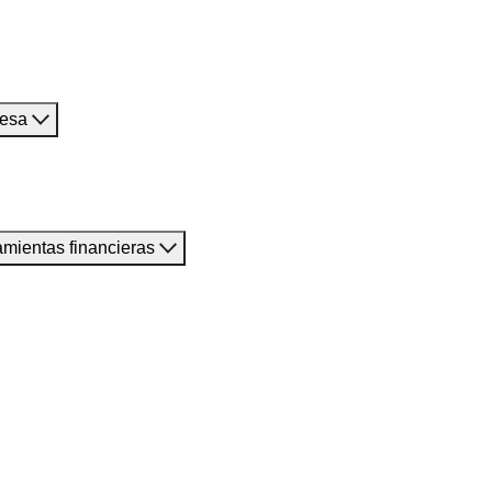
resa
amientas financieras