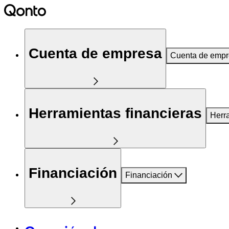
Cuenta de empresa
Cuenta de emp
Herramientas financieras
Herr
Financiación
Financiación