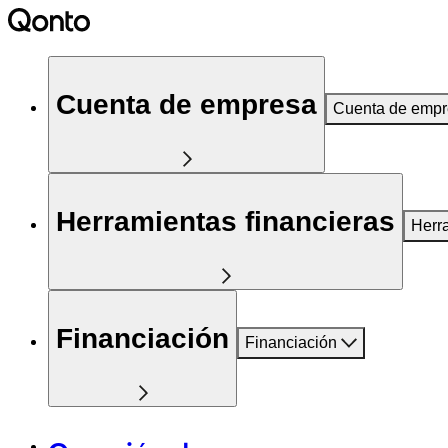
Cuenta de empresa
Cuenta de emp
Herramientas financieras
Herr
Financiación
Financiación