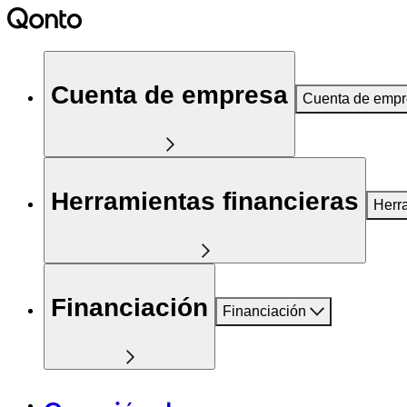
Cuenta de empresa
Cuenta de emp
Herramientas financieras
Herr
Financiación
Financiación