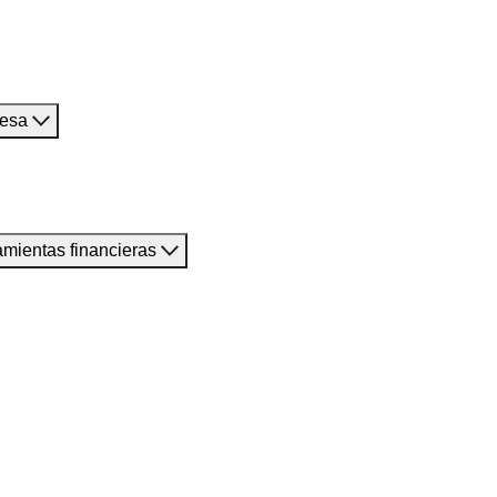
resa
amientas financieras