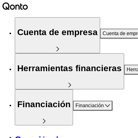
Cuenta de empresa
Cuenta de emp
Herramientas financieras
Herr
Financiación
Financiación