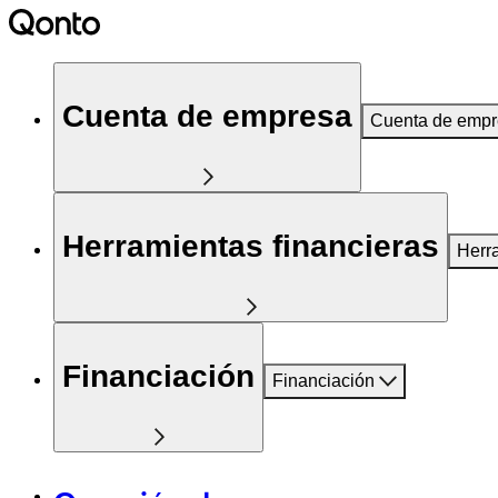
Cuenta de empresa
Cuenta de emp
Herramientas financieras
Herr
Financiación
Financiación