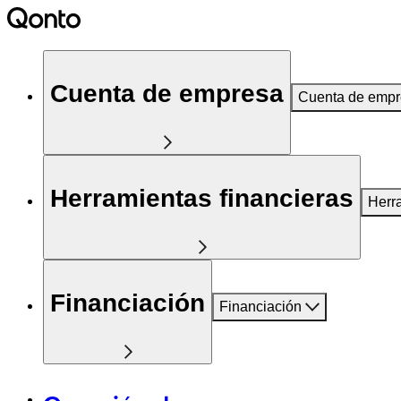
Cuenta de empresa
Cuenta de emp
Herramientas financieras
Herr
Financiación
Financiación