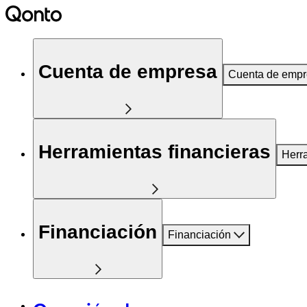
Cuenta de empresa
Cuenta de emp
Herramientas financieras
Herr
Financiación
Financiación