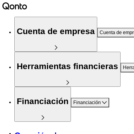
Cuenta de empresa
Cuenta de emp
Herramientas financieras
Herr
Financiación
Financiación