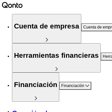
Cuenta de empresa
Cuenta de emp
Herramientas financieras
Herr
Financiación
Financiación