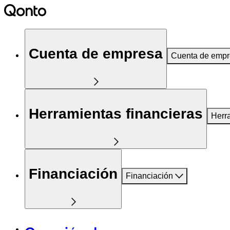
Cuenta de empresa
Cuenta de emp
Herramientas financieras
Herr
Financiación
Financiación