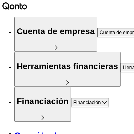
Cuenta de empresa
Cuenta de emp
Herramientas financieras
Herr
Financiación
Financiación