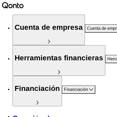
Cuenta de empresa
Cuenta de emp
Herramientas financieras
Herr
Financiación
Financiación