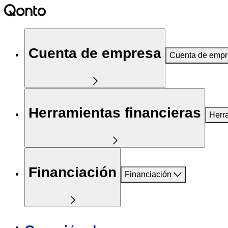
Cuenta de empresa
Cuenta de emp
Herramientas financieras
Herr
Financiación
Financiación