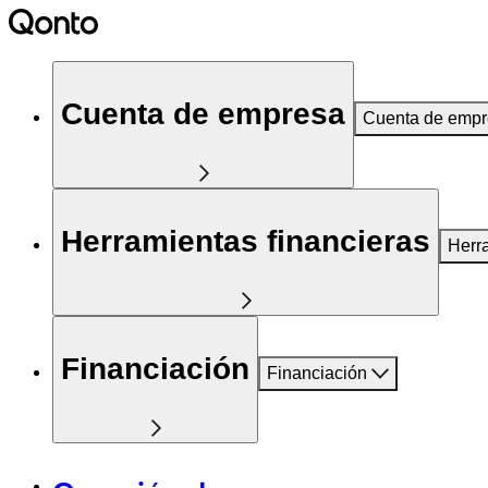
Cuenta de empresa
Cuenta de emp
Herramientas financieras
Herr
Financiación
Financiación