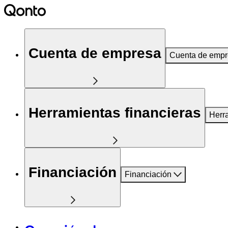
Cuenta de empresa
Cuenta de emp
Herramientas financieras
Herr
Financiación
Financiación