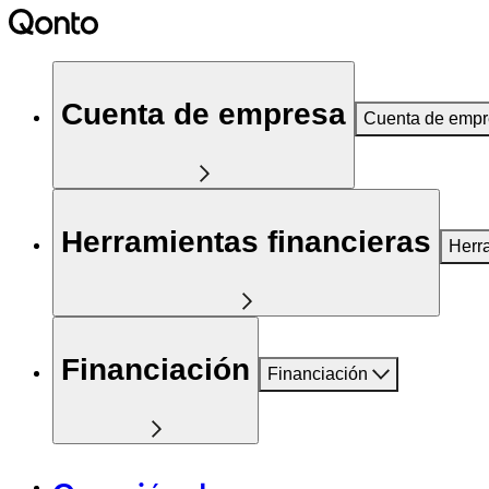
Cuenta de empresa
Cuenta de emp
Herramientas financieras
Herr
Financiación
Financiación