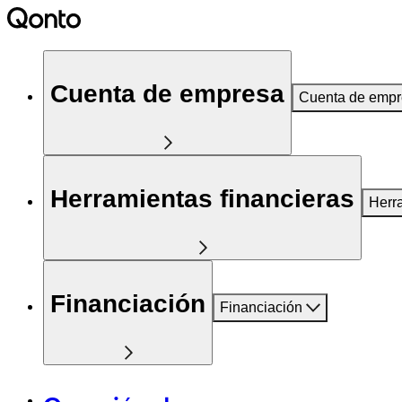
Cuenta de empresa
Cuenta de emp
Herramientas financieras
Herr
Financiación
Financiación