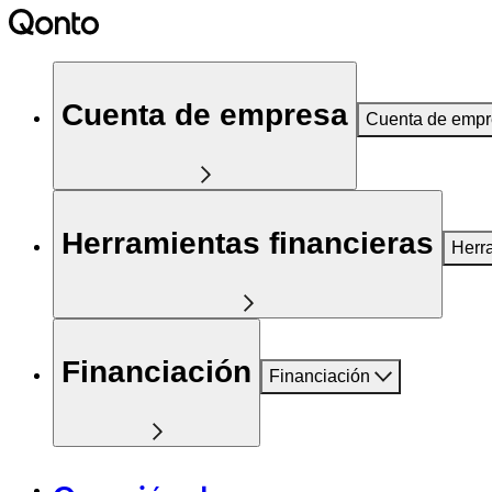
Cuenta de empresa
Cuenta de emp
Herramientas financieras
Herr
Financiación
Financiación