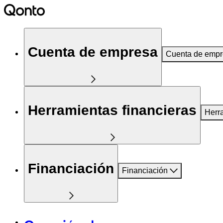
Cuenta de empresa
Cuenta de emp
Herramientas financieras
Herr
Financiación
Financiación