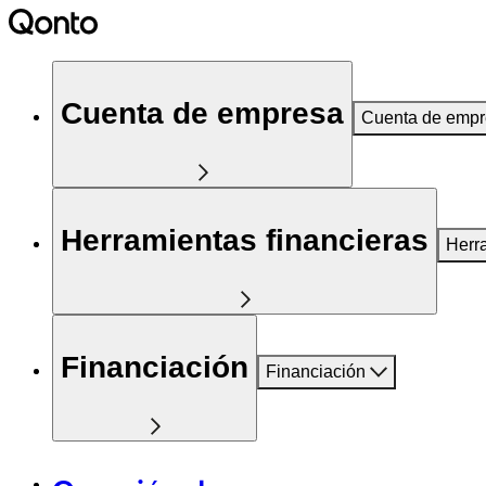
Cuenta de empresa
Cuenta de emp
Herramientas financieras
Herr
Financiación
Financiación