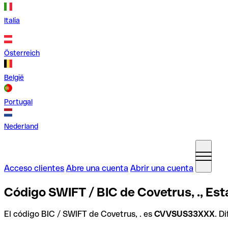
Italia
Österreich
België
Portugal
Nederland
Acceso clientes
Abre una cuenta
Abrir una cuenta
Código SWIFT / BIC de Covetrus, ., Es
El código BIC / SWIFT de Covetrus, . es
CVVSUS33XXX
. D