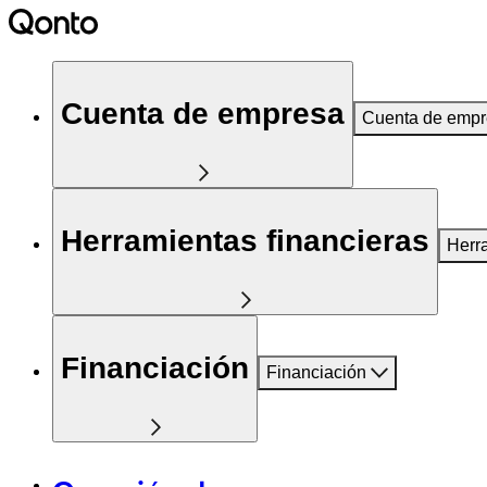
Cuenta de empresa
Cuenta de emp
Herramientas financieras
Herr
Financiación
Financiación