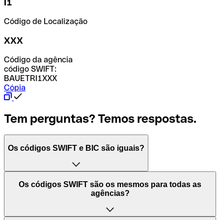
I1
Código de Localização
XXX
Código da agência
código SWIFT:
BAUETRI1XXX
Cópia
Tem perguntas? Temos respostas.
Os códigos SWIFT e BIC são iguais?
O acrónimo SWIFT significa "Society for Worldwide
Os códigos SWIFT são os mesmos para todas as
Interbank Financial Telecommunication (Sociedade para
agências?
as Telecomunicações Financeiras Interbancárias
Mundiais)". Trata-se de uma rede mundial onde se