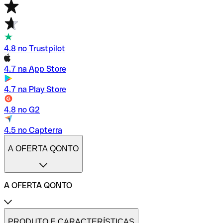
4.8 no Trustpilot
4.7 na App Store
4.7 na Play Store
4.8 no G2
4.5 no Capterra
A OFERTA QONTO
A OFERTA QONTO
Tarifas
Conta profissional online
PRODUTO E CARACTERÍSTICAS