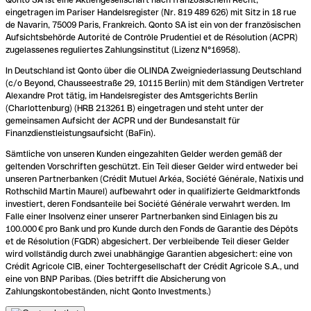
eingetragen im Pariser Handelsregister (Nr. 819 489 626) mit Sitz in 18 rue
de Navarin, 75009 Paris, Frankreich. Qonto SA ist ein von der französischen
Aufsichtsbehörde Autorité de Contrôle Prudentiel et de Résolution (ACPR)
zugelassenes reguliertes Zahlungsinstitut (Lizenz N°16958).
In Deutschland ist Qonto über die OLINDA Zweigniederlassung Deutschland
(c/o Beyond, Chausseestraße 29, 10115 Berlin) mit dem Ständigen Vertreter
Alexandre Prot tätig, im Handelsregister des Amtsgerichts Berlin
(Charlottenburg) (HRB 213261 B) eingetragen und steht unter der
gemeinsamen Aufsicht der ACPR und der Bundesanstalt für
Finanzdienstleistungsaufsicht (BaFin).
Sämtliche von unseren Kunden eingezahlten Gelder werden gemäß der
geltenden Vorschriften geschützt. Ein Teil dieser Gelder wird entweder bei
unseren Partnerbanken (Crédit Mutuel Arkéa, Société Générale, Natixis und
Rothschild Martin Maurel) aufbewahrt oder in qualifizierte Geldmarktfonds
investiert, deren Fondsanteile bei Société Générale verwahrt werden. Im
Falle einer Insolvenz einer unserer Partnerbanken sind Einlagen bis zu
100.000 € pro Bank und pro Kunde durch den Fonds de Garantie des Dépôts
et de Résolution (FGDR) abgesichert. Der verbleibende Teil dieser Gelder
wird vollständig durch zwei unabhängige Garantien abgesichert: eine von
Crédit Agricole CIB, einer Tochtergesellschaft der Crédit Agricole S.A., und
eine von BNP Paribas. (Dies betrifft die Absicherung von
Zahlungskontobeständen, nicht Qonto Investments.)