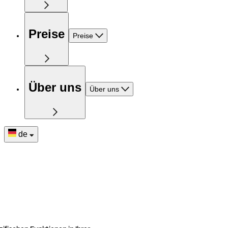
Preise
Preise
Über uns
Über uns
de