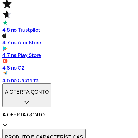
4.8 no Trustpilot
4.7 na App Store
4.7 na Play Store
4.8 no G2
4.5 no Capterra
A OFERTA QONTO
A OFERTA QONTO
Tarifas
Conta profissional online
PRODUTO E CARACTERÍSTICAS