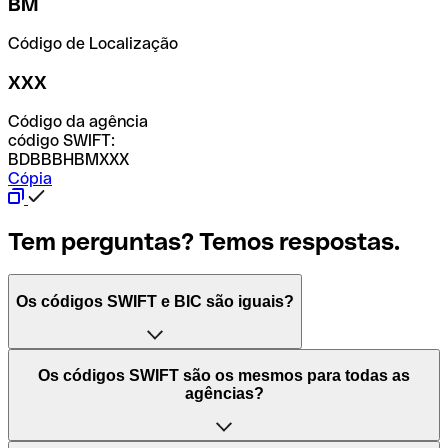
BM
Código de Localização
XXX
Código da agência
código SWIFT:
BDBBBHBMXXX
Cópia
Tem perguntas? Temos respostas.
Os códigos SWIFT e BIC são iguais?
O acrónimo SWIFT significa "Society for Worldwide
Os códigos SWIFT são os mesmos para todas as
Interbank Financial Telecommunication (Sociedade para
agências?
as Telecomunicações Financeiras Interbancárias
Mundiais)". Trata-se de uma rede mundial onde se