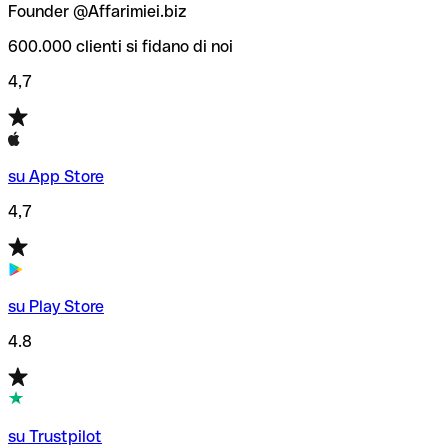
Founder @Affarimiei.biz
600.000 clienti si fidano di noi
4,7
su App Store
4,7
su Play Store
4.8
su Trustpilot