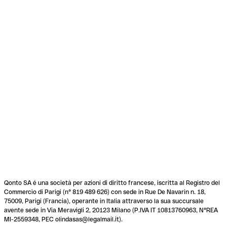
Qonto SA é una società per azioni di diritto francese, iscritta al Registro del
Commercio di Parigi (n° 819 489 626) con sede in Rue De Navarin n. 18,
75009, Parigi (Francia), operante in Italia attraverso la sua succursale
avente sede in Via Meravigli 2, 20123 Milano (P.IVA IT 10813760963, N°REA
MI-2559348, PEC olindasas@legalmail.it).