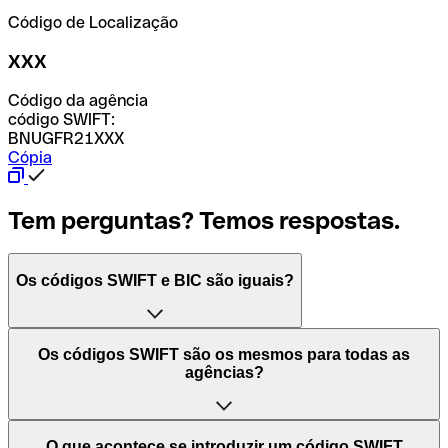
Código de Localização
XXX
Código da agência
código SWIFT:
BNUGFR21XXX
Cópia
Tem perguntas? Temos respostas.
Os códigos SWIFT e BIC são iguais?
O acrónimo SWIFT significa "Society for Worldwide
Os códigos SWIFT são os mesmos para todas as
Interbank Financial Telecommunication (Sociedade para
agências?
as Telecomunicações Financeiras Interbancárias
Mundiais)". Trata-se de uma rede mundial onde se
processam pagamentos entre países. Por outro lado, BIC
Depende dos bancos. Nalguns casos, alguns usam o
O que acontece se introduzir um código SWIFT