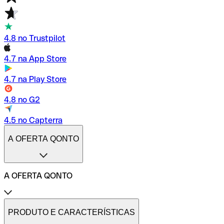
4.8 no Trustpilot
4.7 na App Store
4.7 na Play Store
4.8 no G2
4.5 no Capterra
A OFERTA QONTO
A OFERTA QONTO
Tarifas
Conta profissional online
PRODUTO E CARACTERÍSTICAS
Conta profissional freelance