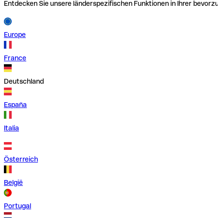
Entdecken Sie unsere länderspezifischen Funktionen in Ihrer bevor
Europe
France
Deutschland
España
Italia
Österreich
België
Portugal