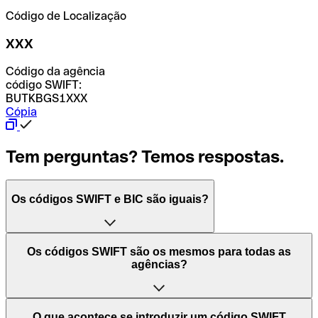
Código de Localização
XXX
Código da agência
código SWIFT:
BUTKBGS1XXX
Cópia
Tem perguntas? Temos respostas.
Os códigos SWIFT e BIC são iguais?
O acrónimo SWIFT significa "Society for Worldwide
Os códigos SWIFT são os mesmos para todas as
Interbank Financial Telecommunication (Sociedade para
agências?
as Telecomunicações Financeiras Interbancárias
Mundiais)". Trata-se de uma rede mundial onde se
processam pagamentos entre países. Por outro lado, BIC
Depende dos bancos. Nalguns casos, alguns usam o
O que acontece se introduzir um código SWIFT