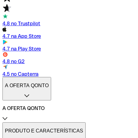
4.8 no Trustpilot
4.7 na App Store
4.7 na Play Store
4.8 no G2
4.5 no Capterra
A OFERTA QONTO
A OFERTA QONTO
Tarifas
Conta profissional online
PRODUTO E CARACTERÍSTICAS
Conta profissional freelance