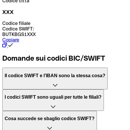
Codice città
XXX
Codice filiale
Codice SWIFT:
BUTKBGS1XXX
Copiare
Domande sui codici BIC/SWIFT
Il codice SWIFT e l’IBAN sono la stessa cosa?
L'acronimo SWIFT sta per “Society for Worldwide
I codici SWIFT sono uguali per tutte le filiali?
Interbank Financial Telecommunication”, una rete globale
per l’elaborazione dei pagamenti tra diversi Paesi.
Dipende dalle banche. In alcuni casi le banche utilizzano
Cosa succede se sbaglio codice SWIFT?
lo stesso codice SWIFT per filiali diverse. In altri casi, le
Il BIC, invece, sta per “Bank Identifier Code” ed è una
banche preferiscono avere un codice SWIFT dedicato per