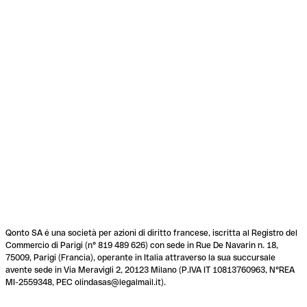
Qonto SA é una società per azioni di diritto francese, iscritta al Registro del
Commercio di Parigi (n° 819 489 626) con sede in Rue De Navarin n. 18,
75009, Parigi (Francia), operante in Italia attraverso la sua succursale
avente sede in Via Meravigli 2, 20123 Milano (P.IVA IT 10813760963, N°REA
MI-2559348, PEC olindasas@legalmail.it).