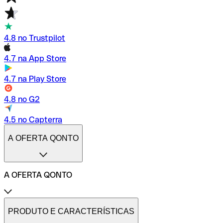
4.8 no Trustpilot
4.7 na App Store
4.7 na Play Store
4.8 no G2
4.5 no Capterra
A OFERTA QONTO
A OFERTA QONTO
Tarifas
Conta profissional online
PRODUTO E CARACTERÍSTICAS
Conta profissional freelance