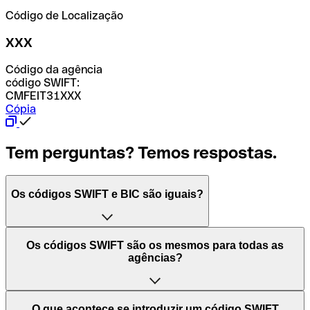
Código de Localização
XXX
Código da agência
código SWIFT:
CMFEIT31XXX
Cópia
Tem perguntas? Temos respostas.
Os códigos SWIFT e BIC são iguais?
O acrónimo SWIFT significa "Society for Worldwide
Os códigos SWIFT são os mesmos para todas as
Interbank Financial Telecommunication (Sociedade para
agências?
as Telecomunicações Financeiras Interbancárias
Mundiais)". Trata-se de uma rede mundial onde se
processam pagamentos entre países. Por outro lado, BIC
Depende dos bancos. Nalguns casos, alguns usam o
O que acontece se introduzir um código SWIFT