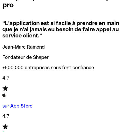
pro
locales.
Pour éviter ces erreurs, Qonto a créé un outil de
vérification/recherche de codes SWIFT. Ainsi, vous pouvez
“
L'application est si facile à prendre en main
Si vous n'êtes pas sûr du code SWIFT que vous devriez
trouver et vérifier vos codes SWIFT avant de réaliser vos
que je n'ai jamais eu besoin de faire appel au
utiliser, nous avons développé un outil de recherche de
transferts d’argent.
service client.
”
codes SWIFT par nom de banque.
Jean-Marc Ramond
Fondateur de Shaper
+600 000 entreprises nous font confiance
4.7
sur App Store
4.7