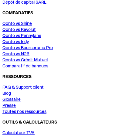
Dépôt de capital SARL
COMPARATIFS
Qonto vs Shine
Qonto vs Revolut
Qonto vs Pennylane
Qonto vs Indy
Qonto vs Boursorama Pro
Qonto vs N26
Qonto vs Crédit Mutuel
Comparatif de banques
RESSOURCES
FAQ & Support client
Blog
Glossaire
Presse
Toutes nos ressources
OUTILS & CALCULATEURS
Calculateur TVA