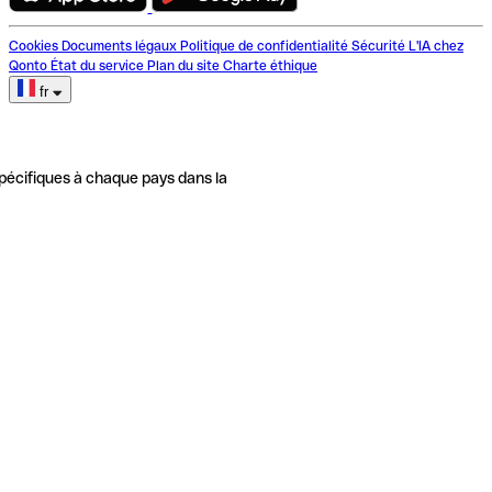
Cookies
Documents légaux
Politique de confidentialité
Sécurité
L'IA chez
Qonto
État du service
Plan du site
Charte éthique
fr
pécifiques à chaque pays dans la