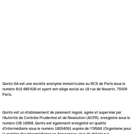
Qonto SA est une société anonyme immatriculée au RCS de Paris sous le
numéro 819 489 626 et ayant son siège social au 18 rue de Navarin, 75009
Paris.
Qonto est un établissement de paiement régulé, agréé et supervisé par
l'Autorité de Contrôle Prudentiel et de Résolution (ACPR), enregistré sous le
numéro CIB 16958. Qonto est également enregistré en qualité
d’intermédiaire sous le numéro 18004091 auprès de l’ORIAS (Organisme pour
le registre des intermédiaires en Assurances, plus de détails sur