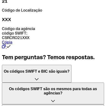
21
Código de Localização
XXX
Código da agência
código SWIFT:
CSRCRO21XXX
Cópia
Tem perguntas? Temos respostas.
Os códigos SWIFT e BIC são iguais?
O acrónimo SWIFT significa "Society for Worldwide
Os códigos SWIFT são os mesmos para todas as
Interbank Financial Telecommunication (Sociedade para
agências?
as Telecomunicações Financeiras Interbancárias
Mundiais)". Trata-se de uma rede mundial onde se