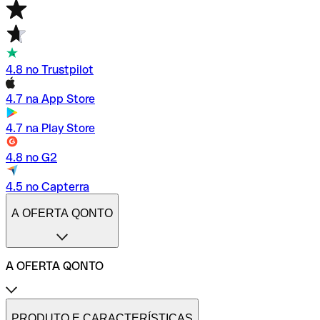
4.8 no Trustpilot
4.7 na App Store
4.7 na Play Store
4.8 no G2
4.5 no Capterra
A OFERTA QONTO
A OFERTA QONTO
Tarifas
Conta profissional online
PRODUTO E CARACTERÍSTICAS