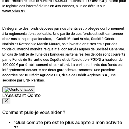
d’intermédiaire sous le numéro 18004091 auprès de l’ORIAS (Organisme pour
le registre des intermédiaires en Assurances, plus de détails sur
www.orias.fr).`
L'intégralité des fonds déposés par nos clients est protégée conformément
à la réglementation applicable. Une partie de ces fonds est soit cantonnée
chez nos banques partenaires, le Crédit Mutuel Arkéa, Société Générale,
Natixis et Rothschild Martin Maurel, soit investie en titres émis par des
fonds du marché monétaire qualifié, conservés auprès de Société Générale.
En cas de faillite de l’une des banques partenaires, les dépôts sont couverts
par le Fonds de Garantie des Dépôts et de Résolution (FGDR) à hauteur de
100 000 € par établissement et par client. La partie restante des fonds est
intégralement couverte par deux garanties autonomes : une première
accordée par le Crédit Agricole CIB, filiale de Crédit Agricole S.A., une
seconde par BNP Paribas.
L'Assistant Qonto
Comment puis-je vous aider ?
"Quel compte pro est le plus adapté à mon activité
?"