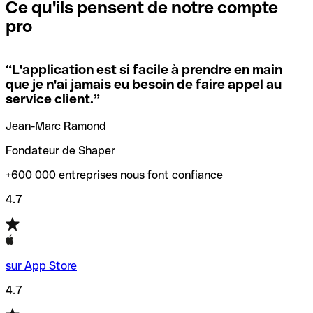
que vous avez le code SWIFT du siège social. Sinon, cela
l’annulation de la transaction.
Ce qu'ils pensent de notre compte
signifie que vous avez le code de l'une des succursales
pro
locales.
Pour éviter ces erreurs, Qonto a créé un outil de
vérification/recherche de codes SWIFT. Ainsi, vous pouvez
“
L'application est si facile à prendre en main
Si vous n'êtes pas sûr du code SWIFT que vous devriez
trouver et vérifier vos codes SWIFT avant de réaliser vos
que je n'ai jamais eu besoin de faire appel au
utiliser, nous avons développé un outil de recherche de
transferts d’argent.
service client.
”
codes SWIFT par nom de banque.
Jean-Marc Ramond
Fondateur de Shaper
+600 000 entreprises nous font confiance
4.7
sur App Store
4.7