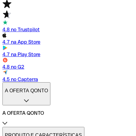
4.8 no Trustpilot
4.7 na App Store
4.7 na Play Store
4.8 no G2
4.5 no Capterra
A OFERTA QONTO
A OFERTA QONTO
Tarifas
Conta profissional online
PRODUTO E CARACTERÍSTICAS