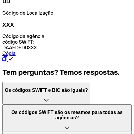
DD
Código de Localização
XXX
Código da agência
código SWIFT:
DAAEDEDDXXX
Cópia
Tem perguntas? Temos respostas.
Os códigos SWIFT e BIC são iguais?
O acrónimo SWIFT significa "Society for Worldwide
Os códigos SWIFT são os mesmos para todas as
Interbank Financial Telecommunication (Sociedade para
agências?
as Telecomunicações Financeiras Interbancárias
Mundiais)". Trata-se de uma rede mundial onde se