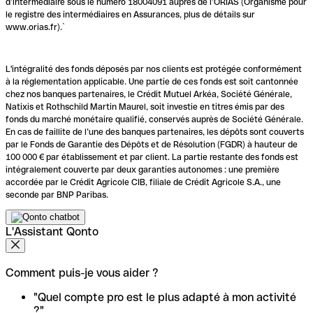
d’intermédiaire sous le numéro 18004091 auprès de l’ORIAS (Organisme pour
le registre des intermédiaires en Assurances, plus de détails sur
www.orias.fr).`
L'intégralité des fonds déposés par nos clients est protégée conformément
à la réglementation applicable. Une partie de ces fonds est soit cantonnée
chez nos banques partenaires, le Crédit Mutuel Arkéa, Société Générale,
Natixis et Rothschild Martin Maurel, soit investie en titres émis par des
fonds du marché monétaire qualifié, conservés auprès de Société Générale.
En cas de faillite de l’une des banques partenaires, les dépôts sont couverts
par le Fonds de Garantie des Dépôts et de Résolution (FGDR) à hauteur de
100 000 € par établissement et par client. La partie restante des fonds est
intégralement couverte par deux garanties autonomes : une première
accordée par le Crédit Agricole CIB, filiale de Crédit Agricole S.A., une
seconde par BNP Paribas.
L'Assistant Qonto
Comment puis-je vous aider ?
"Quel compte pro est le plus adapté à mon activité
?"