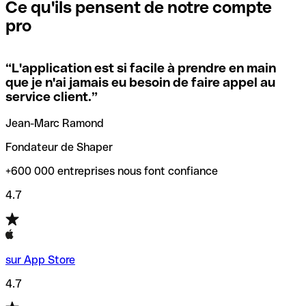
que vous avez le code SWIFT du siège social. Sinon, cela
l’annulation de la transaction.
Ce qu'ils pensent de notre compte
signifie que vous avez le code de l'une des succursales
pro
locales.
Pour éviter ces erreurs, Qonto a créé un outil de
vérification/recherche de codes SWIFT. Ainsi, vous pouvez
“
L'application est si facile à prendre en main
Si vous n'êtes pas sûr du code SWIFT que vous devriez
trouver et vérifier vos codes SWIFT avant de réaliser vos
que je n'ai jamais eu besoin de faire appel au
utiliser, nous avons développé un outil de recherche de
transferts d’argent.
service client.
”
codes SWIFT par nom de banque.
Jean-Marc Ramond
Fondateur de Shaper
+600 000 entreprises nous font confiance
4.7
sur App Store
4.7