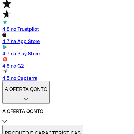
4.8 no Trustpilot
4.7 na App Store
4.7 na Play Store
4.8 no G2
4.5 no Capterra
A OFERTA QONTO
A OFERTA QONTO
Tarifas
Conta profissional online
PRODUTO E CARACTERÍSTICAS