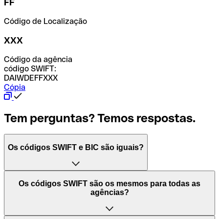
FF
Código de Localização
XXX
Código da agência
código SWIFT:
DAIWDEFFXXX
Cópia
Tem perguntas? Temos respostas.
Os códigos SWIFT e BIC são iguais?
O acrónimo SWIFT significa "Society for Worldwide
Os códigos SWIFT são os mesmos para todas as
Interbank Financial Telecommunication (Sociedade para
agências?
as Telecomunicações Financeiras Interbancárias
Mundiais)". Trata-se de uma rede mundial onde se